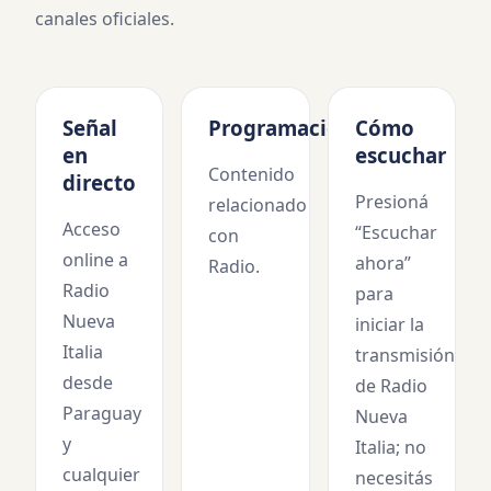
canales oficiales.
Señal
Programación
Cómo
en
escuchar
Contenido
directo
Presioná
relacionado
Acceso
“Escuchar
con
online a
ahora”
Radio.
Radio
para
Nueva
iniciar la
Italia
transmisión
desde
de
Radio
Paraguay
Nueva
y
Italia
; no
cualquier
necesitás