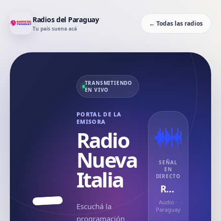
Radios del Paraguay
← Todas las radios
Tu país suena acá
TRANSMITIENDO
EN VIVO
PORTAL DE LA
EMISORA
Radio
Nueva
SEÑAL
Italia
EN
DIRECTO
Radio Nueva Italia
Audio
·
Escuchá la
Paraguay
programación