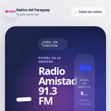
Radios del Paraguay
← Todas las radios
Tu país suena acá
SEÑAL SIN
CONEXIÓN
PORTAL DE LA
EMISORA
Radio
Amistad
SEÑAL
EN
91.3
DIRECTO
Radio Amistad 91.3 FM
FM
Audio
·
Paraguay