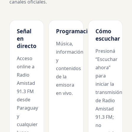
canales oficiales.
Señal
Programación
Cómo
en
escuchar
Música,
directo
Presioná
información
Acceso
“Escuchar
y
online a
ahora”
contenidos
Radio
para
de la
Amistad
iniciar la
emisora
91.3 FM
transmisión
en vivo.
desde
de
Radio
Paraguay
Amistad
y
91.3 FM
;
cualquier
no