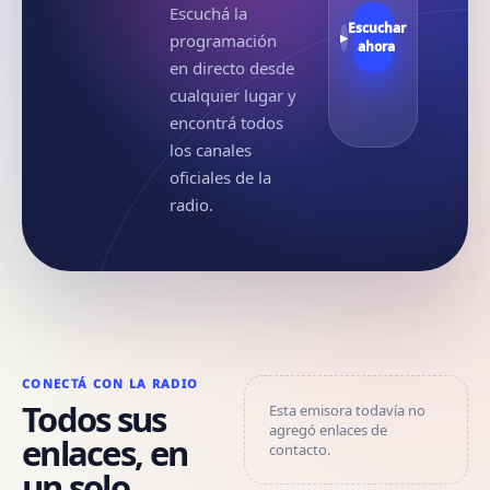
Escuchá la
Escuchar
programación
▶
ahora
en directo desde
cualquier lugar y
encontrá todos
los canales
oficiales de la
radio.
CONECTÁ CON LA RADIO
Todos sus
Esta emisora todavía no
agregó enlaces de
enlaces, en
contacto.
un solo