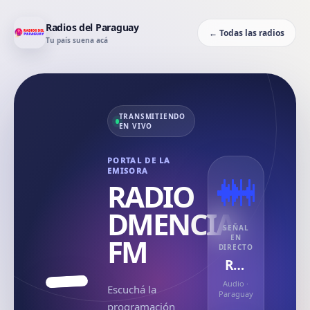
Radios del Paraguay
← Todas las radios
Tu país suena acá
TRANSMITIENDO
EN VIVO
PORTAL DE LA
EMISORA
RADIO
DMENCIA
SEÑAL
FM
EN
DIRECTO
RADIO DMENCIA FM
Audio
·
Escuchá la
Paraguay
programación