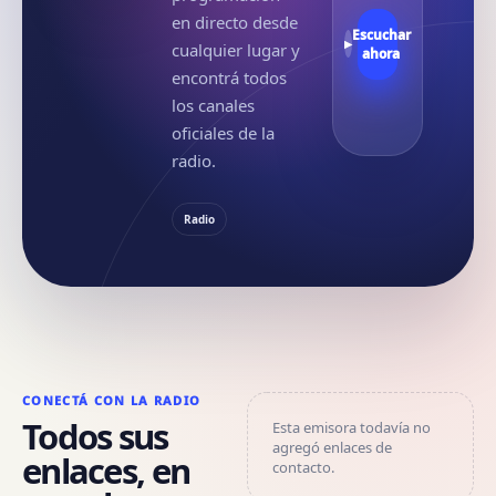
en directo desde
Escuchar
▶
cualquier lugar y
ahora
encontrá todos
los canales
oficiales de la
radio.
Radio
CONECTÁ CON LA RADIO
Todos sus
Esta emisora todavía no
agregó enlaces de
enlaces, en
contacto.