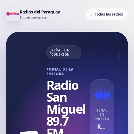
Radios del Paraguay
← Todas las radios
Tu país suena acá
SEÑAL SIN
CONEXIÓN
PORTAL DE LA
EMISORA
Radio
San
Miguel
SEÑAL
89.7
EN
DIRECTO
Radio San Miguel 89.7 FM
FM