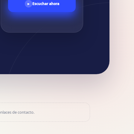
Escuchar ahora
▶
nlaces de contacto.